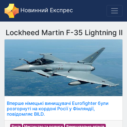
Новинний Експрес
Lockheed Martin F-35 Lightning II
Вперше німецькі винищувачі Eurofighter були
розгорнуті на кордоні Росії у Фінляндії,
повідомляє BILD.
Росія
Мистецтво та розваги
Винищувальна авіація