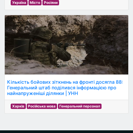
Україна
Місто
Росіяни
Кількість бойових зіткнень на фронті досягла 88:
Генеральний штаб поділився інформацією про
найнапруженіші ділянки | УНН
Харків
Російська мова
Генеральний персонал