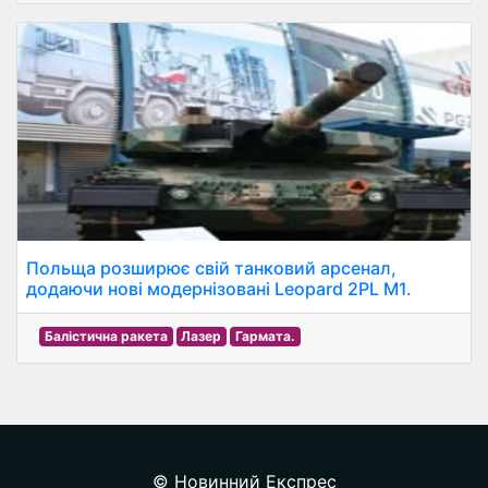
Польща розширює свій танковий арсенал,
додаючи нові модернізовані Leopard 2PL M1.
Балістична ракета
Лазер
Гармата.
© Новинний Експрес