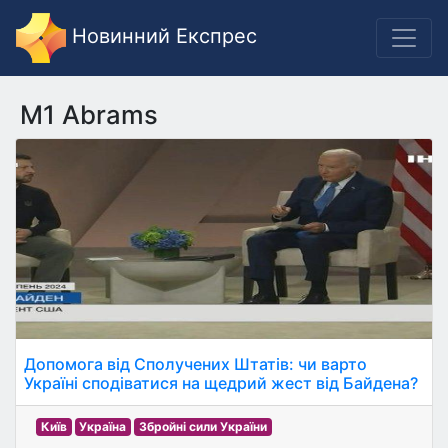
Новинний Експрес
M1 Abrams
Допомога від Сполучених Штатів: чи варто
Україні сподіватися на щедрий жест від Байдена?
Київ
Україна
Збройні сили України