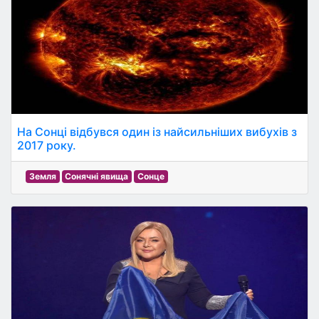
На Сонці відбувся один із найсильніших вибухів з
2017 року.
Земля
Сонячні явища
Сонце