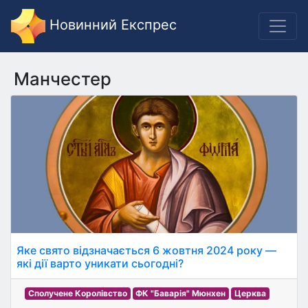
Новинний Експрес
Манчестер
Яке свято відзначається 6 жовтня 2024 року —
які дії варто уникати сьогодні?
Сполучене Королівство
ФК "Баварія" Мюнхен
Церква