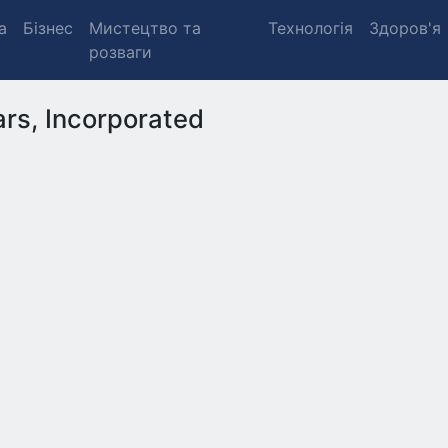
а
Бізнес
Мистецтво та
Технологія
Здоров'я
розваги
rs, Incorporated