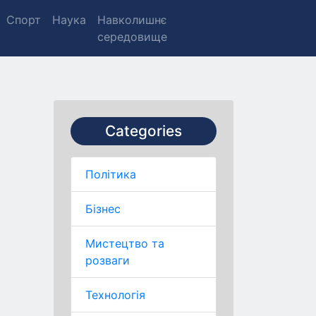
Спорт
Наука
Навколишнє
середовище
Categories
Політика
Бізнес
Мистецтво та
розваги
Технологія