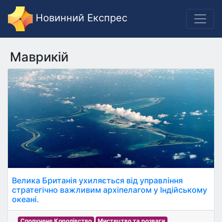
Новинний Експрес
Маврикій
Велика Британія ухиляється від управління
стратегічно важливим архіпелагом у Індійському
океані.
Сполучене Королівство
Мистецтво та розваги