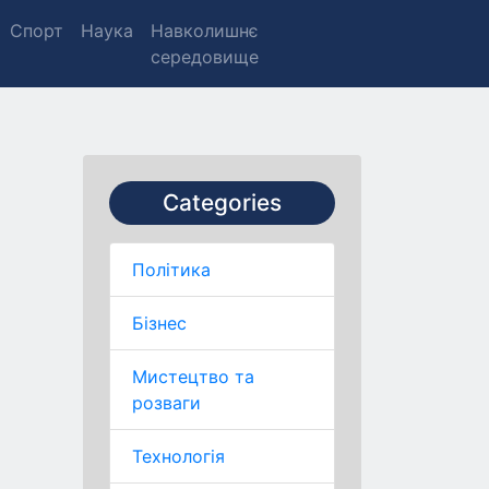
Спорт
Наука
Навколишнє
середовище
Categories
Політика
Бізнес
Мистецтво та
розваги
Технологія