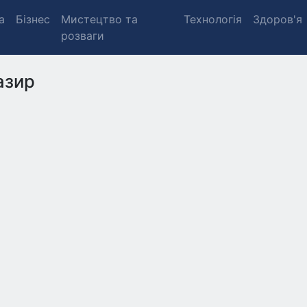
а
Бізнес
Мистецтво та
Технологія
Здоров'я
розваги
азир