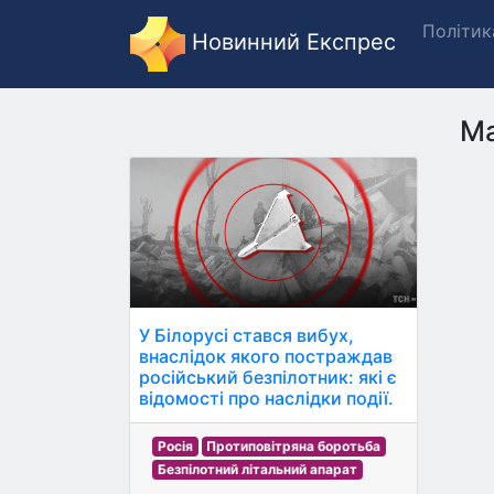
Політик
Новинний Експрес
М
У Білорусі стався вибух,
внаслідок якого постраждав
російський безпілотник: які є
відомості про наслідки події.
Росія
Протиповітряна боротьба
Безпілотний літальний апарат