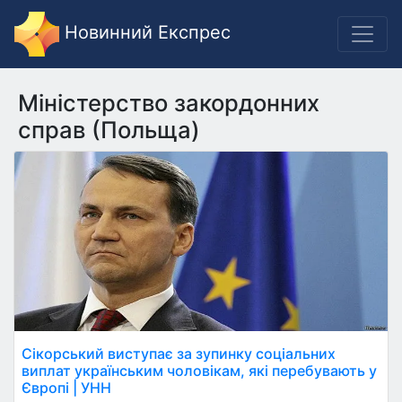
Новинний Експрес
Міністерство закордонних
справ (Польща)
Сікорський виступає за зупинку соціальних
виплат українським чоловікам, які перебувають у
Європі | УНН