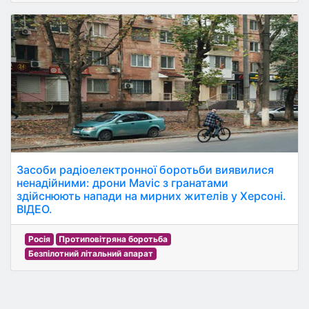
Засоби радіоелектронної боротьби виявилися
ненадійними: дрони Mavic з гранатами
здійснюють напади на мирних жителів у Херсоні.
ВІДЕО.
Росія
Протиповітряна боротьба
Безпілотний літальний апарат