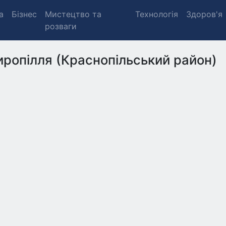
а
Бізнес
Мистецтво та
Технологія
Здоров'я
розваги
ропілля (Краснопільський район)