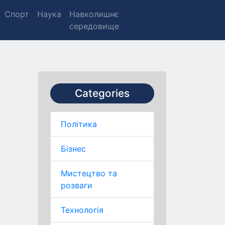
Спорт
Наука
Навколишнє
середовище
Categories
Політика
Бізнес
Мистецтво та
розваги
Технологія