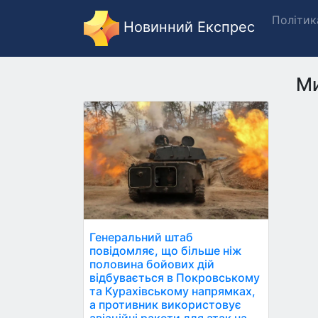
Політик
Новинний Експрес
Ми
Генеральний штаб
повідомляє, що більше ніж
половина бойових дій
відбувається в Покровському
та Курахівському напрямках,
а противник використовує
авіаційні ракети для атак на