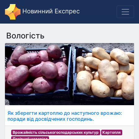
Новинний Експрес
Вологість
Як зберегти картоплю до наступного врожаю:
поради від досвідчених господинь.
Врожайність сільськогосподарських культур
Картопля
Посівний матеріал