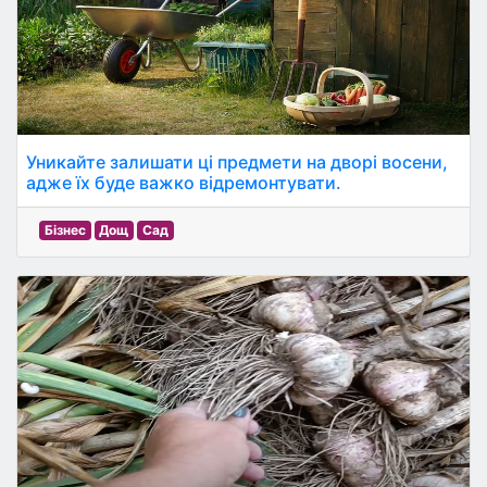
Уникайте залишати ці предмети на дворі восени,
адже їх буде важко відремонтувати.
Бізнес
Дощ
Сад