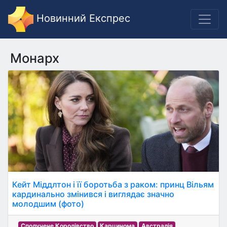
Новинний Експрес
Монарх
Кейт Міддлтон і її боротьба з раком: принц Вільям
кардинально змінився і виглядає значно
молодшим (фото)
Сполучене Королівство
Карцинома
Австралія