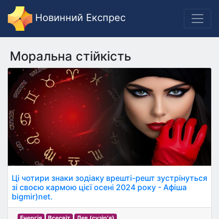
Новинний Експрес
Моральна стійкість
Ці чотири знаки зодіаку врешті-решт зустрінуться
зі своєю кармою цієї осені 2024 року - Афіша
bigmir)net.
Енергія
Всесвіт
Лев (сузір'я)