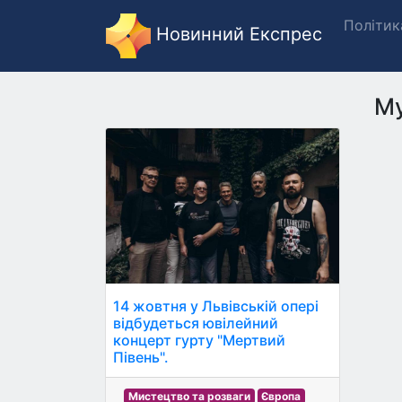
Політик
Новинний Експрес
Му
14 жовтня у Львівській опері
відбудеться ювілейний
концерт гурту "Мертвий
Півень".
Мистецтво та розваги
Європа