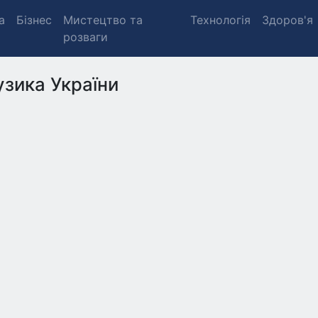
а
Бізнес
Мистецтво та
Технологія
Здоров'я
розваги
зика України