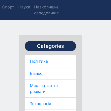
Спорт
Наука
Навколишнє
середовище
Categories
Політика
Бізнес
Мистецтво та
розваги
Технологія