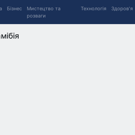
а
Бізнес
Мистецтво та
Технологія
Здоров'я
розваги
мібія