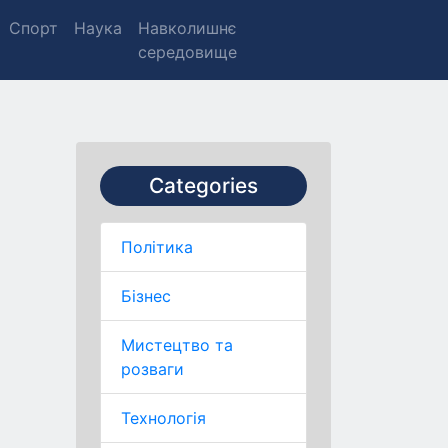
Спорт
Наука
Навколишнє
середовище
Categories
Політика
Бізнес
Мистецтво та
розваги
Технологія