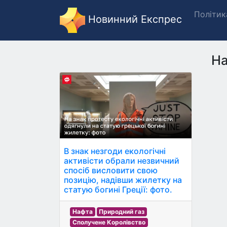
Політик
Новинний Експрес
На
В знак незгоди екологічні
активісти обрали незвичний
спосіб висловити свою
позицію, надівши жилетку на
статую богині Греції: фото.
Нафта
Природний газ
Сполучене Королівство