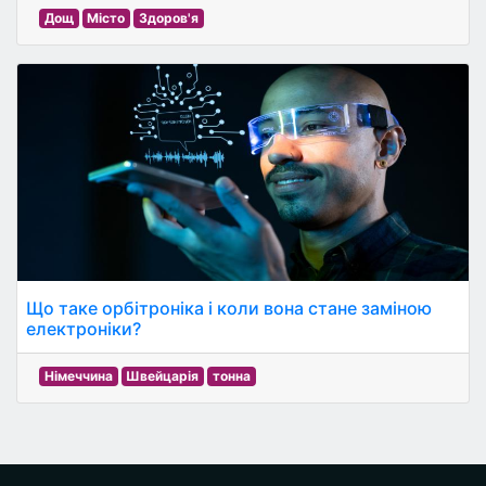
Дощ
Місто
Здоров'я
Що таке орбітроніка і коли вона стане заміною
електроніки?
Німеччина
Швейцарія
тонна