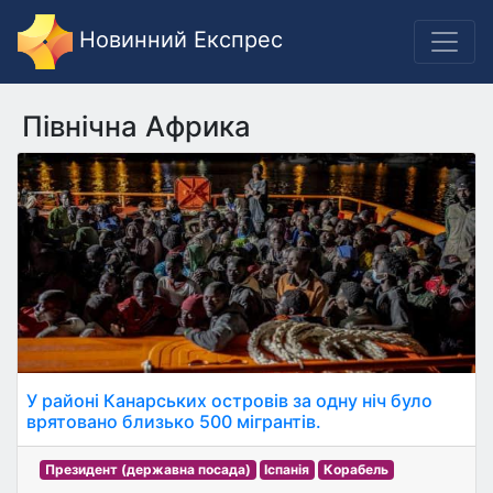
Новинний Експрес
Північна Африка
У районі Канарських островів за одну ніч було
врятовано близько 500 мігрантів.
Президент (державна посада)
Іспанія
Корабель