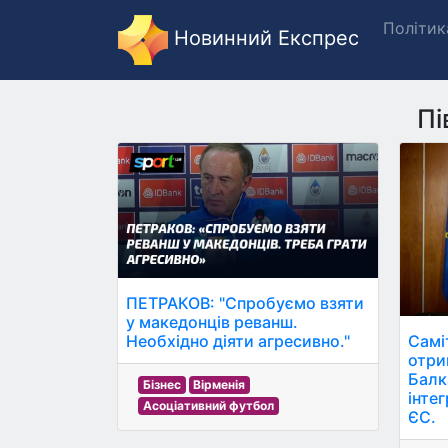
Політик
Новинний Експрес
Пі
ПЕТРАКОВ: "Спробуємо взяти
у македонців реванш.
Самі
Необхідно діяти агресивно."
отри
Балк
Бізнес
Вірменія
інтег
Асоціативний футбол
ЄС.