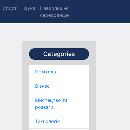
Спорт
Наука
Навколишнє
середовище
Categories
Політика
Бізнес
Мистецтво та
розваги
Технологія