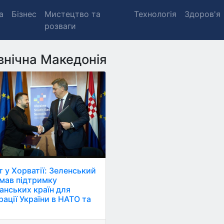
а
Бізнес
Мистецтво та
Технологія
Здоров'я
розваги
внічна Македонія
т у Хорватії: Зеленський
мав підтримку
анських країн для
рації України в НАТО та