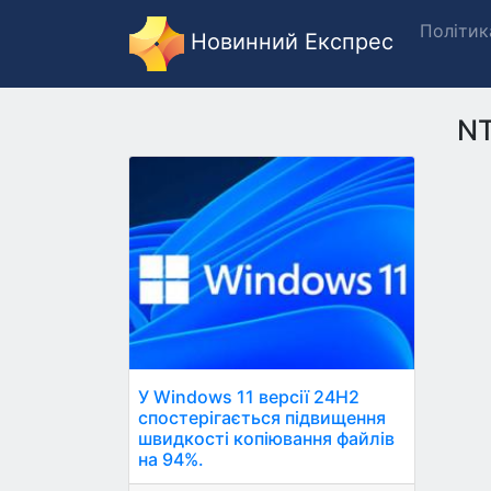
Політик
Новинний Експрес
N
У Windows 11 версії 24H2
спостерігається підвищення
швидкості копіювання файлів
на 94%.