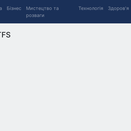
а
Бізнес
Мистецтво та
Технологія
Здоров'я
розваги
TFS