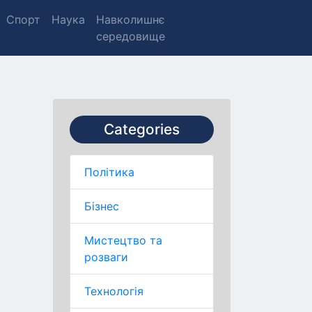
Спорт
Наука
Навколишнє
середовище
Categories
Політика
Бізнес
Мистецтво та
розваги
Технологія