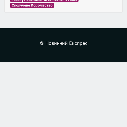
Сполучене Королівство
© Новинний Експрес