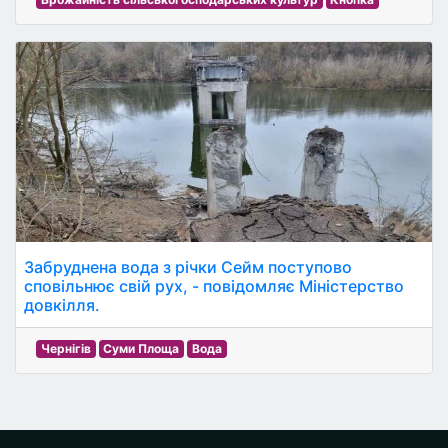
Забруднена вода з річки Сейм поступово
сповільнює свій рух, - повідомляє Міністерство
довкілля.
Чернігів
Суми Площа
Вода