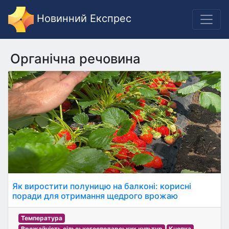
Новинний Експрес
Органічна речовина
Як виростити полуницю на балконі: корисні
поради для отримання щедрого врожаю
Температура
Врожайність сільськогосподарських культур
Кнопка