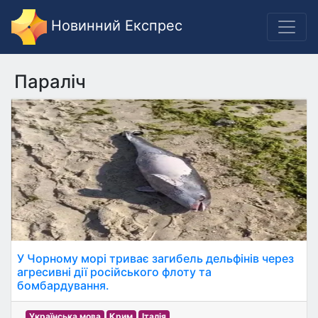
Новинний Експрес
Параліч
У Чорному морі триває загибель дельфінів через
агресивні дії російського флоту та
бомбардування.
Українська мова
Крим
Італія