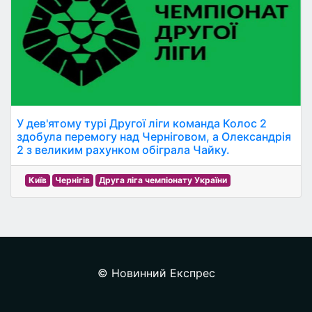
У дев'ятому турі Другої ліги команда Колос 2
здобула перемогу над Черніговом, а Олександрія
2 з великим рахунком обіграла Чайку.
Київ
Чернігів
Друга ліга чемпіонату України
© Новинний Експрес