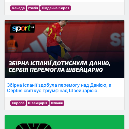
Канада
Італія
Південна Корея
Збірна Іспанії здобула перемогу над Данією, а
Сербія святкує тріумф над Швейцарією.
Європа
Швейцарія
Іспанія