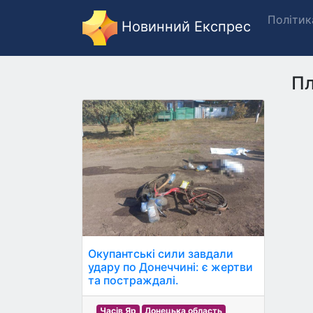
Політик
Новинний Експрес
Пл
Окупантські сили завдали
удару по Донеччині: є жертви
та постраждалі.
Часів Яр
Донецька область