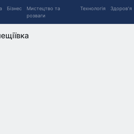
а
Бізнес
Мистецтво та
Технологія
Здоров'я
розваги
ещіївка