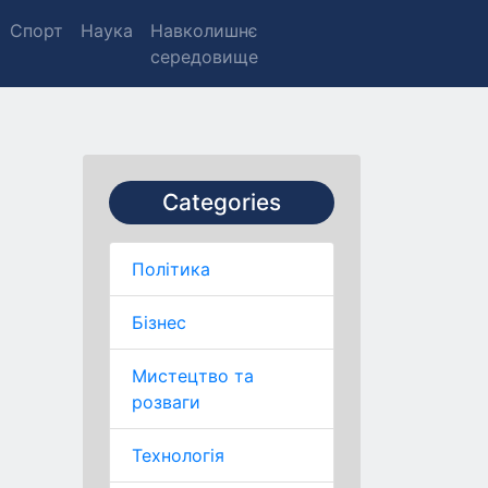
Спорт
Наука
Навколишнє
середовище
Categories
Політика
Бізнес
Мистецтво та
розваги
Технологія