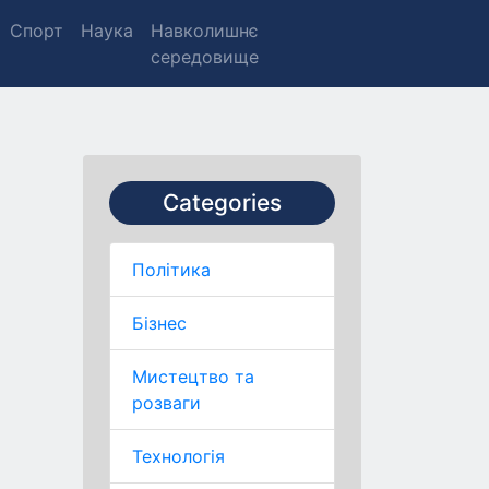
Спорт
Наука
Навколишнє
середовище
Categories
Політика
Бізнес
Мистецтво та
розваги
Технологія