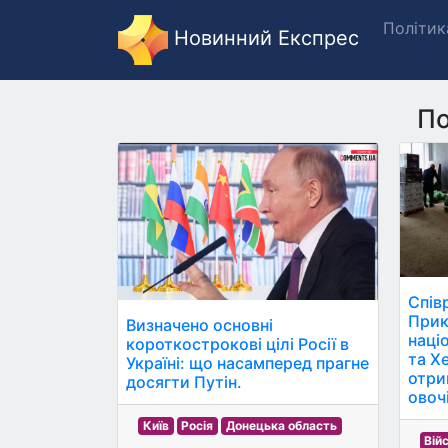
Політик
Новинний Експрес
По
Спів
Прик
Визначено основні
наці
короткострокові цілі Росії в
та Х
Україні: що насамперед прагне
отри
досягти Путін.
овоч
Київ
Росія
Донецька область
Вій