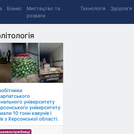
а
Бізнес
Мистецтво та
Технологія
Здоров'я
розваги
літологія
робітники
арпатського
онального університету
ерсонського університету
мали 10 тонн кавунів і
ів з Херсонської області.
ськовослужбовці