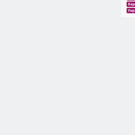
Хер
Укр