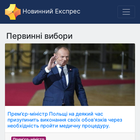
Новинний Експрес
Первинні вибори
Прем'єр-міністр Польщі на деякий час
призупинить виконання своїх обов'язків через
необхідність пройти медичну процедуру.
Прем'єр-міністр