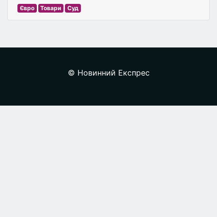
Євро
Товари
Суд
© Новинний Експрес