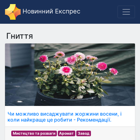
Новинний Експрес
Гниття
Чи можливо висаджувати жоржини восени, і
коли найкраще це робити - Рекомендації.
Мистецтво та розваги
Аромат
Завод