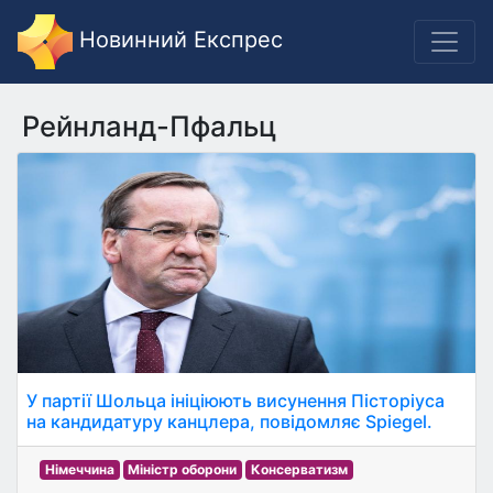
Новинний Експрес
Рейнланд-Пфальц
У партії Шольца ініціюють висунення Пісторіуса
на кандидатуру канцлера, повідомляє Spiegel.
Німеччина
Міністр оборони
Консерватизм