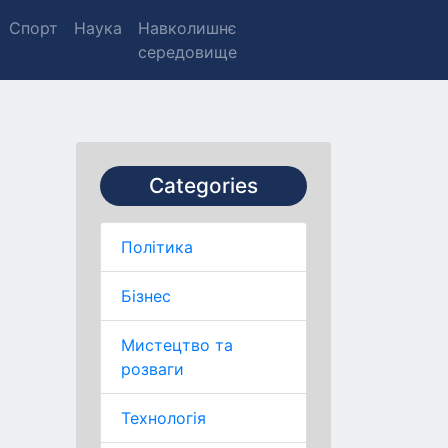
Спорт
Наука
Навколишнє
середовище
Categories
Політика
Бізнес
Мистецтво та
розваги
Технологія