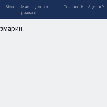
а
Бізнес
Мистецтво та
Технологія
Здоров'я
розваги
змарин.