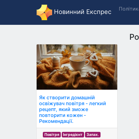
Політик
Новинний Експрес
Ро
Як створити домашній
освіжувач повітря - легкий
рецепт, який зможе
повторити кожен -
Рекомендації.
Повітря
Інгредієнт
Запах.