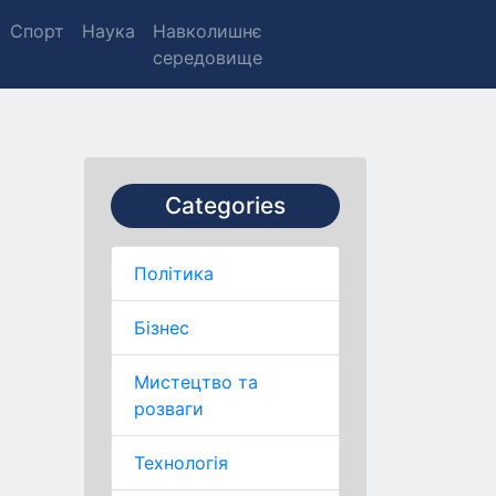
Спорт
Наука
Навколишнє
середовище
Categories
Політика
Бізнес
Мистецтво та
розваги
Технологія