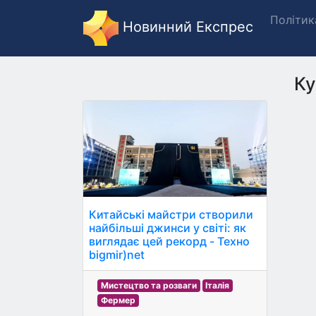
Політик
Новинний Експрес
Ку
Китайські майстри створили
найбільші джинси у світі: як
виглядає цей рекорд - Техно
bigmir)net
Мистецтво та розваги
Італія
Фермер