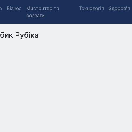
а
Бізнес
Мистецтво та
Технологія
Здоров'я
розваги
бик Рубіка