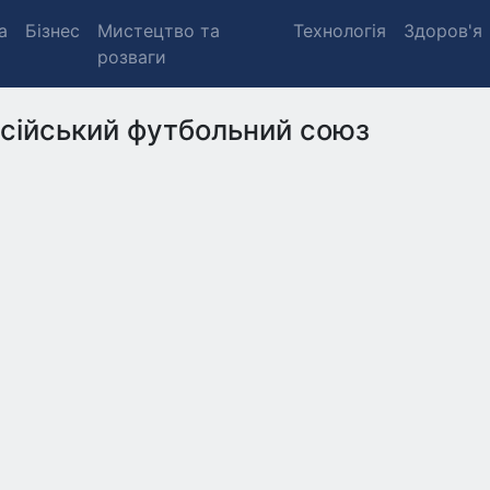
а
Бізнес
Мистецтво та
Технологія
Здоров'я
розваги
сійський футбольний союз