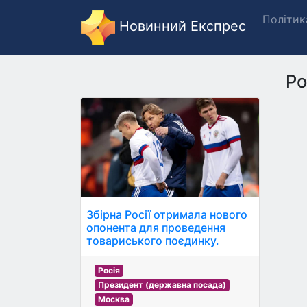
Політик
Новинний Експрес
Ро
Збірна Росії отримала нового
опонента для проведення
товариського поєдинку.
Росія
Президент (державна посада)
Москва