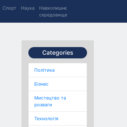
Спорт
Наука
Навколишнє
середовище
Categories
Політика
Бізнес
Мистецтво та
розваги
Технологія