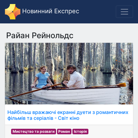
Новинний Експрес
Райан Рейнольдс
Найбільш вражаючі екранні дуети з романтичних
фільмів та серіалів - Світ кіно
Мистецтво та розваги
Роман
Історія