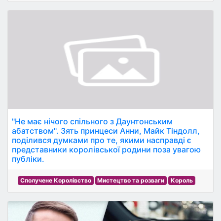
"Не має нічого спільного з Даунтонським
абатством". Зять принцеси Анни, Майк Тіндолл,
поділився думками про те, якими насправді є
представники королівської родини поза увагою
публіки.
Сполучене Королівство
Мистецтво та розваги
Король