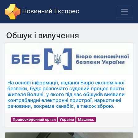
Новинний Експрес
Обшук і вилучення
На основі інформації, наданої Бюро економічної
безпеки, буде розпочато судовий процес проти
жителя Волині, у якого під час обшуків виявили
контрабандні електронні пристрої, наркотичні
речовини, зокрема канабіс, а також зброю.
Правоохоронний орган
Україна
Машина.