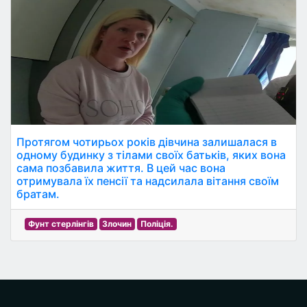
Протягом чотирьох років дівчина залишалася в
одному будинку з тілами своїх батьків, яких вона
сама позбавила життя. В цей час вона
отримувала їх пенсії та надсилала вітання своїм
братам.
Фунт стерлінгів
Злочин
Поліція.