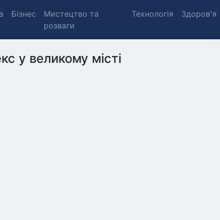
а
Бізнес
Мистецтво та
Технологія
Здоров'я
розваги
кс у великому місті