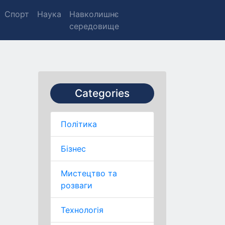
Спорт
Наука
Навколишнє
середовище
Categories
Політика
Бізнес
Мистецтво та
розваги
Технологія