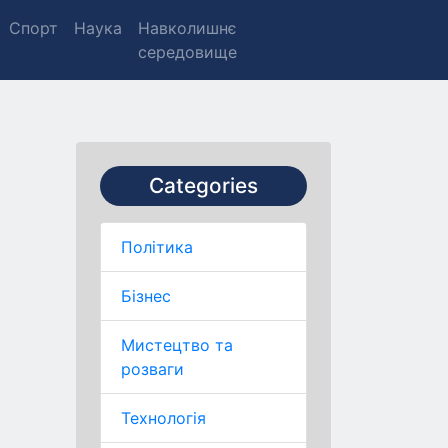
Спорт
Наука
Навколишнє
середовище
Categories
Політика
Бізнес
Мистецтво та
розваги
Технологія