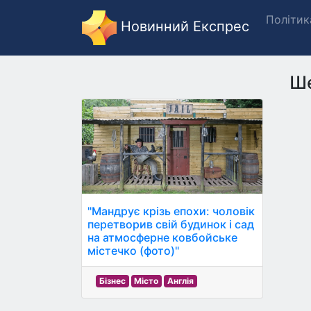
Політик
Новинний Експрес
Ш
"Мандрує крізь епохи: чоловік
перетворив свій будинок і сад
на атмосферне ковбойське
містечко (фото)"
Бізнес
Місто
Англія