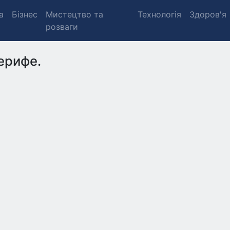
а
Бізнес
Мистецтво та
Технологія
Здоров'я
розваги
ерифе.