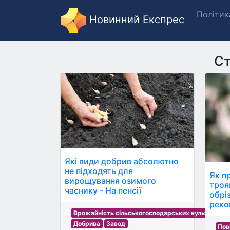
Політик
Новинний Експрес
Ст
Які види добрив абсолютно
не підходять для
Як п
вирощування озимого
троя
часнику - На пенсії
обріз
реко
Врожайність сільськогосподарських культур
Добрива
Завод
Пов