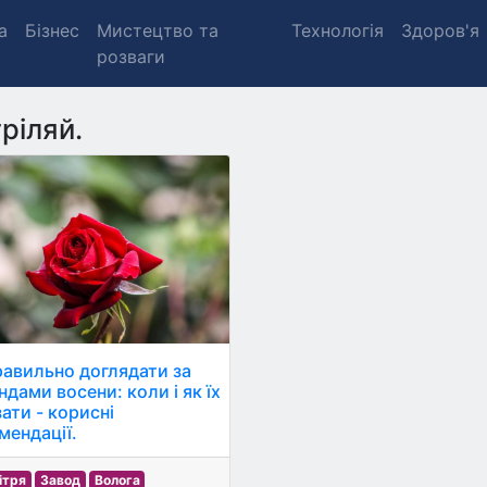
а
Бізнес
Мистецтво та
Технологія
Здоров'я
розваги
ріляй.
равильно доглядати за
ндами восени: коли і як їх
ати - корисні
мендації.
ітря
Завод
Волога