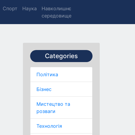
Спорт
Наука
Навколишнє
середовище
Categories
Політика
Бізнес
Мистецтво та
розваги
Технологія