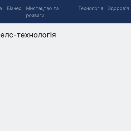
а
Бізнес
Мистецтво та
Технологія
Здоров'я
розваги
елс-технологія