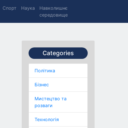
Спорт
Наука
Навколишнє
середовище
Categories
Політика
Бізнес
Мистецтво та
розваги
Технологія