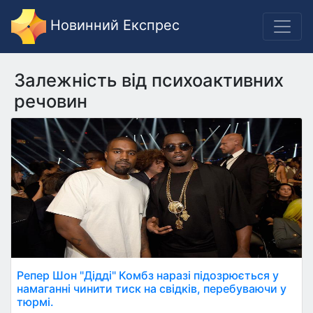
Новинний Експрес
Залежність від психоактивних
речовин
Репер Шон "Дідді" Комбз наразі підозрюється у
намаганні чинити тиск на свідків, перебуваючи у
тюрмі.