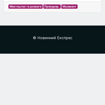
Мистецтво та розваги
Прокурор.
Музикант
© Новинний Експрес