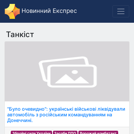
Новинний Експрес
Танкіст
"Було очевидно": українські військові ліквідували
автомобіль з російським командуванням на
Донеччині.
Збройні сили України
Засоби ППО
Ворожий комбатант