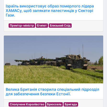
Ізраїль використовує образ померлого лідера
ХАМАСу, щоб залякати палестинців у Секторі
Гази.
Прем'єр-міністр
Єгипет
Близький Схід
Велика Британія створила спеціальний підрозділ
для забезпечення безпеки Естонії.
Сполучене Королівство
Брюссель
Бригада