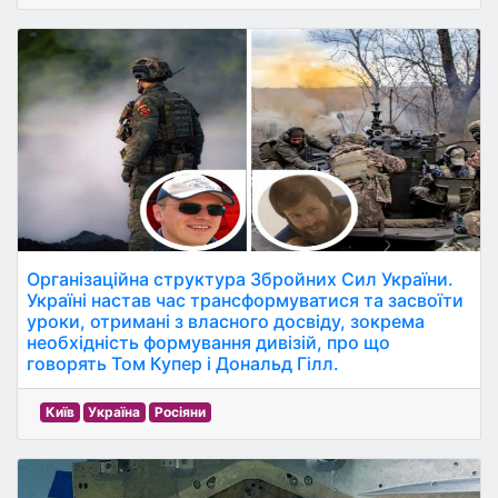
Організаційна структура Збройних Сил України.
Україні настав час трансформуватися та засвоїти
уроки, отримані з власного досвіду, зокрема
необхідність формування дивізій, про що
говорять Том Купер і Дональд Гілл.
Київ
Україна
Росіяни