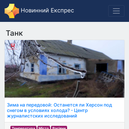
Новинний Експрес
Танк
Зима на передовой: Останется ли Херсон под
снегом в условиях холода? - Центр
журналистских исследований
Температура
Місто
Росіяни