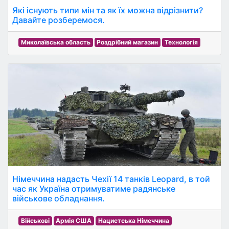
Які існують типи мін та як їх можна відрізнити?
Давайте розберемося.
Миколаївська область
Роздрібний магазин
Технологія
Німеччина надасть Чехії 14 танків Leopard, в той
час як Україна отримуватиме радянське
військове обладнання.
Військові
Армія США
Нацистська Німеччина