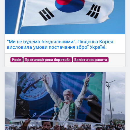
"Ми не будемо бездіяльними". Південна Корея
висловила умови постачання зброї Україні.
Росія
Протиповітряна боротьба
Балістична ракета