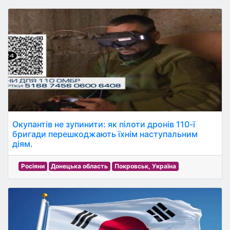
Окупантів не зупинити: як пілоти дронів 110-ї
бригади перешкоджають їхнім наступальним
діям.
Росіяни
Донецька область
Покровськ, Україна