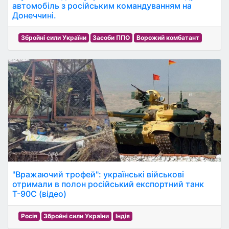
автомобіль з російським командуванням на
Донеччині.
Збройні сили України
Засоби ППО
Ворожий комбатант
"Вражаючий трофей": українські військові
отримали в полон російський експортний танк
Т-90С (відео)
Росія
Збройні сили України
Індія