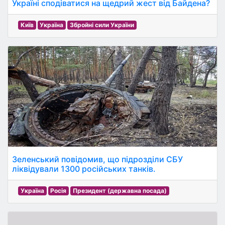
Україні сподіватися на щедрий жест від Байдена?
Київ
Україна
Збройні сили України
Зеленський повідомив, що підрозділи СБУ
ліквідували 1300 російських танків.
Україна
Росія
Президент (державна посада)