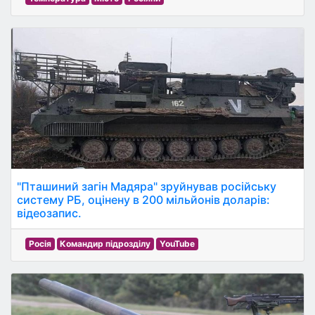
"Пташиний загін Мадяра" зруйнував російську
систему РБ, оцінену в 200 мільйонів доларів:
відеозапис.
Росія
Командир підрозділу
YouTube