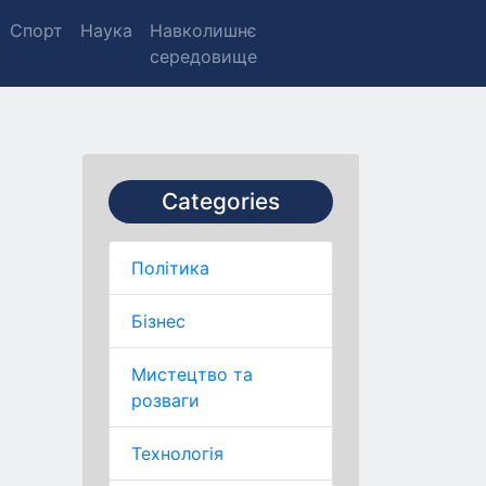
Спорт
Наука
Навколишнє
середовище
Categories
Політика
Бізнес
Мистецтво та
розваги
Технологія