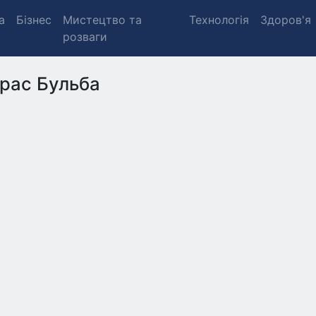
а
Бізнес
Мистецтво та
Технологія
Здоров'я
розваги
рас Бульба