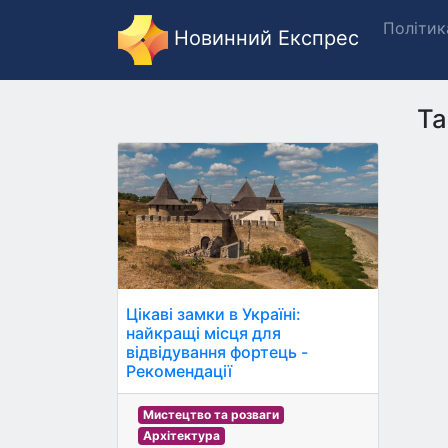
Політик
Новинний Експрес
Та
Цікаві замки в Україні:
найкращі місця для
відвідування фортець -
Рекомендації
Мистецтво та розваги
Архітектура