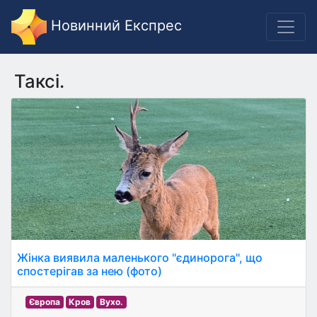
Новинний Експрес
Таксі.
Жінка виявила маленького "єдинорога", що
спостерігав за нею (фото)
Європа
Кров
Вухо.