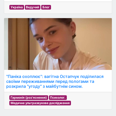
Україна
Ведучий
Блог
"Паніка охоплює": вагітна Остапчук поділилася
своїми переживаннями перед пологами та
розкрила "угоду" з майбутнім сином.
Гармонія (роз'яснення)
Психолог.
Медичне ультразвукове дослідження