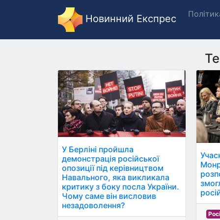
Політик
Новинний Експрес
Те
У Берліні пройшла
Учас
демонстрація російської
Монр
опозиції під керівництвом
розпо
Навального, яка викликала
змог
критику з боку посла України.
росі
Чому саме він висловив
незадоволення?
Рос