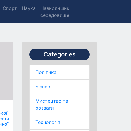
Спорт
Наука
Навколишнє
середовище
Categories
Політика
Бізнес
Мистецтво та
розваги
кої
ента
Технологія
чної