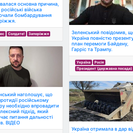
увалася основна причина,
 російські війська
очали бомбардування
ріжжя.
Зеленський повідомив, щ
нес
Солдате!
Запоріжжя
Україна повністю презент
план перемоги Байдену,
Гарріс та Трампу.
Україна
Росія
Президент (державна посада)
нський наголошує, що
протидії російському
ру необхідно впровадити
лексний підхід, який
чає питання дальності
ів. ВІДЕО
Україна отримала в дар ві