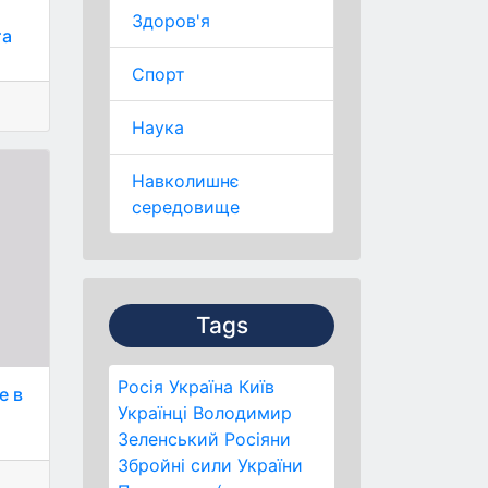
Здоров'я
та
Спорт
Наука
Навколишнє
середовище
Tags
Росія
Україна
Київ
е в
Українці
Володимир
Зеленський
Росіяни
Збройні сили України