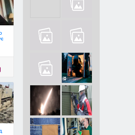
о
ує
д