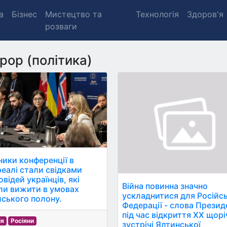
а
Бізнес
Мистецтво та
Технологія
Здоров'я
розваги
рор (політика)
ники конференції в
еалі стали свідками
відей українців, які
Війна повинна значно
ли вижити в умовах
ускладнитися для Російсь
йського полону.
Федерації - слова Презид
під час відкриття ХХ щорі
ія
Росіяни
зустрічі Ялтинської