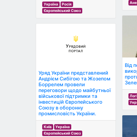
Ане
Україна
Росія
Європейський Союз
Від 
вико
Уряд України представлений
прот
Андрієм Сибігою та Жозепом
Зеле
Боррелем провели
переговори щодо майбутньої
військової підтримки та
Лог
інвестицій Європейського
Укр
Союзу в оборонну
промисловість України.
Київ
Україна
Європейський Союз