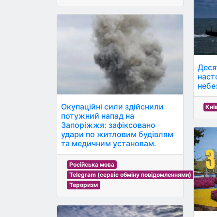
Десят
наст
небе
Окупаційні сили здійснили
Киї
потужний напад на
Запоріжжя: зафіксовано
удари по житловим будівлям
та медичним установам.
Російська мова
Telegram (сервіс обміну повідомленнями)
Тероризм