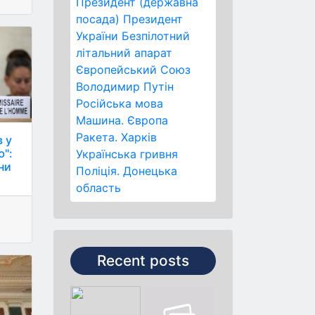
Президент (державна
посада)
Президент
України
Безпілотний
літальний апарат
Європейський Союз
Володимир Путін
Російська мова
Машина.
Європа
Ракета.
Харків
в у
ю":
Українська гривня
ни
Поліція.
Донецька
область
Recent posts