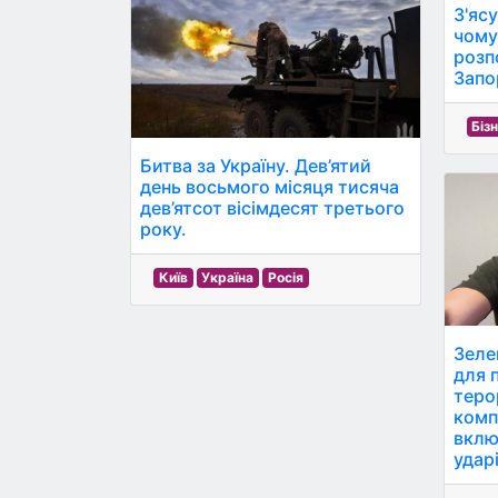
З'яс
чому
розп
Запо
Біз
Битва за Україну. Дев’ятий
день восьмого місяця тисяча
дев’ятсот вісімдесят третього
року.
Київ
Україна
Росія
Зеле
для 
теро
комп
вклю
удар