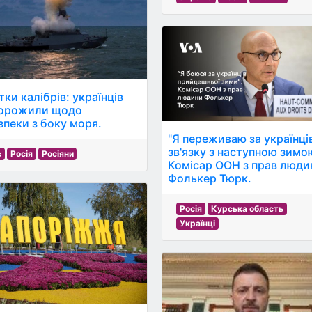
ки калібрів: українців
орожили щодо
зпеки з боку моря.
"Я переживаю за українці
зв'язку з наступною зимо
в
Росія
Росіяни
Комісар ООН з прав люди
Фолькер Тюрк.
Росія
Курська область
Українці