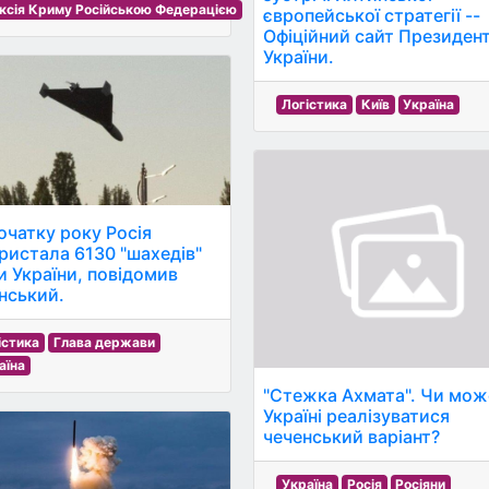
ксія Криму Російською Федерацією
європейської стратегії --
Офіційний сайт Президен
України.
Логістика
Київ
Україна
початку року Росія
ристала 6130 "шахедів"
и України, повідомив
нський.
істика
Глава держави
аїна
"Стежка Ахмата". Чи мож
Україні реалізуватися
чеченський варіант?
Україна
Росія
Росіяни