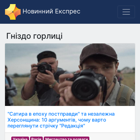
Новинний Експрес
Гніздо горлиці
"Сатира в епоху постправди" та незалежна
Херсонщина: 10 аргументів, чому варто
переглянути стрічку "Редакція"
Україна
Росія
Мистецтво та розваги