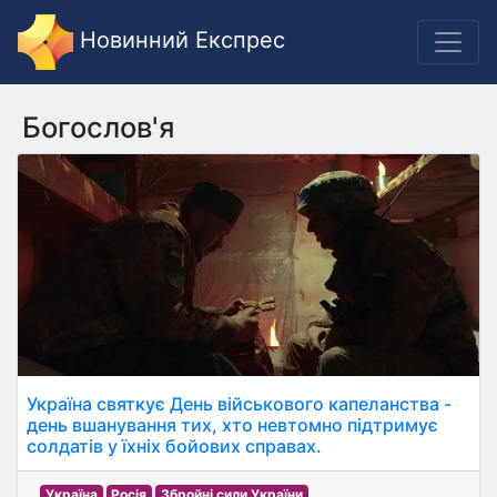
Новинний Експрес
Богослов'я
Україна святкує День військового капеланства -
день вшанування тих, хто невтомно підтримує
солдатів у їхніх бойових справах.
Україна
Росія
Збройні сили України