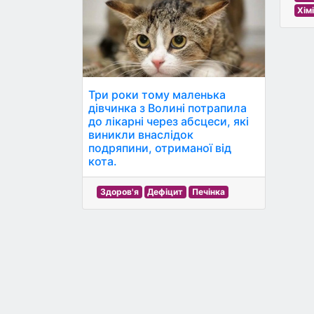
Хім
Три роки тому маленька
дівчинка з Волині потрапила
до лікарні через абсцеси, які
виникли внаслідок
подряпини, отриманої від
кота.
Здоров'я
Дефіцит
Печінка