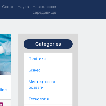
Спорт
Наука
Навколишнє
середовище
Categories
Політика
Бізнес
Мистецтво та
розваги
line
Технологія
'я