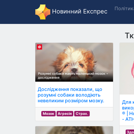
Політик
Новинний Експрес
Тк
Дослідження показали, що
розумні собаки володіють
невеликим розміром мозку.
Для 
вико
® | 
Мозок
Агресія
Страх.
- АТ
Здо