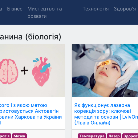
а
Бізнес
Мистецтво та
Технологія
Здоров'я
розваги
анина (біологія)
кого і з якою метою
Як функціонує лазерна
ристовується Актовегін
корекція зору: ключові
Новини Харкова та України
методи та основи | LvivOn
Н
(Львів Онлайн)
ров'я
Мозок
Температура
Лазер
Здоров